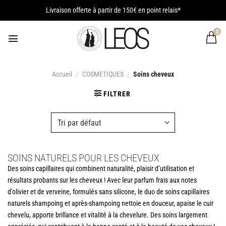
Passer
Livraison offerte à partir de 150€ en point relais*
au
contenu
0
Accueil
/
COSMETIQUES
/
Soins cheveux
FILTRER
SOINS NATURELS POUR LES CHEVEUX
Des soins capillaires qui combinent naturalité, plaisir d’utilisation et
résultats probants sur les cheveux ! Avec leur parfum frais aux notes
d’olivier et de verveine, formulés sans silicone, le duo de soins capillaires
naturels shampoing et après-shampoing nettoie en douceur, apaise le cuir
chevelu, apporte brillance et vitalité à la chevelure. Des soins largement