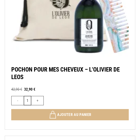
POCHON POUR MES CHEVEUX – L’OLIVIER DE
LEOS
Le
Le
42,90
€
32,90
€
prix
prix
initial
actuel
quantité de POCHON POUR MES CHEVEUX - L'OLIVIER DE LEOS
était :
est :
42,90 €.
32,90 €.
AJOUTER AU PANIER