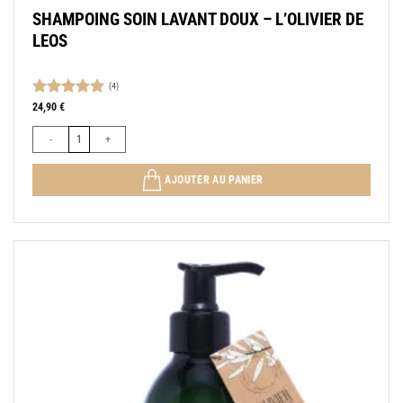
SHAMPOING SOIN LAVANT DOUX – L’OLIVIER DE
LEOS
(4)
Note
5.00
24,90
€
sur 5
quantité de SHAMPOING SOIN LAVANT DOUX - L’OLIVIER DE LEOS
AJOUTER AU PANIER