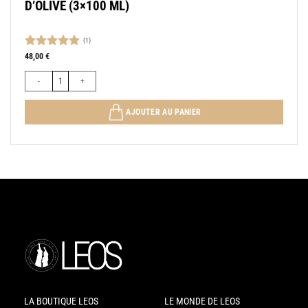
D’OLIVE (3×100 ML)
(1)
Note
5.00
48,00
€
sur 5
quantité de COFFRET-DÉCOUVERTE H DE LEOS – HUILES D’OLIVE (3x1
AJOUTER AU PANIER
LA BOUTIQUE LEOS
LE MONDE DE LEOS