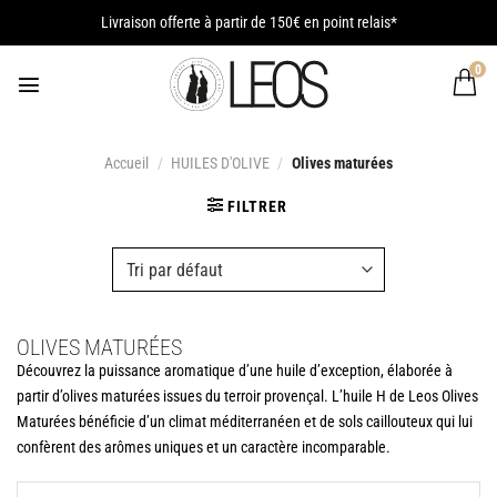
Passer
Livraison offerte à partir de 150€ en point relais*
au
contenu
0
Accueil
/
HUILES D'OLIVE
/
Olives maturées
FILTRER
OLIVES MATURÉES
Découvrez la puissance aromatique d’une huile d’exception, élaborée à
partir d’olives maturées issues du terroir provençal. L’huile H de Leos Olives
Maturées bénéficie d’un climat méditerranéen et de sols caillouteux qui lui
confèrent des arômes uniques et un caractère incomparable.