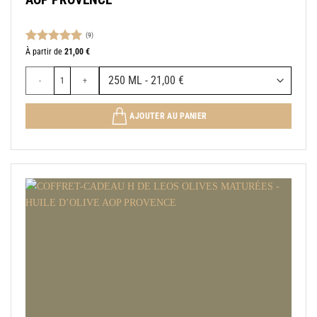
(9)
Note
5.00
À partir de
21,00
€
sur 5
quantité de H DE LEOS OLIVES MATURÉES - HUILE D’OLIVE AOP PRO
AJOUTER AU PANIER