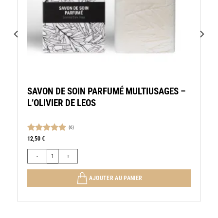
SAVON DE SOIN PARFUMÉ MULTIUSAGES –
L’OLIVIER DE LEOS
(6)
Note
5.00
12,50
€
sur 5
IER DE LEOS
quantité de SAVON DE SOIN PARFUMÉ MULTIUSAGES - L'OLIVIER 
AJOUTER AU PANIER