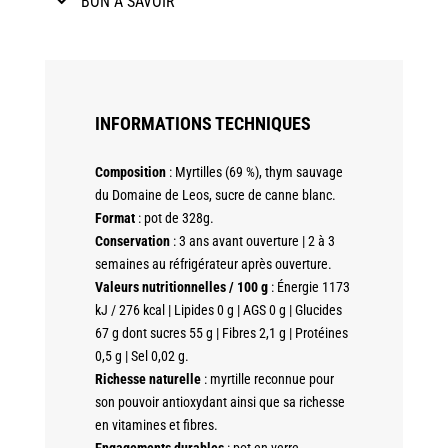
BON À SAVOIR
INFORMATIONS TECHNIQUES
Composition
: Myrtilles (69 %), thym sauvage
du Domaine de Leos, sucre de canne blanc.
Format
: pot de 328g.
Conservation
: 3 ans avant ouverture | 2 à 3
semaines au réfrigérateur après ouverture.
Valeurs nutritionnelles / 100 g
: Énergie 1173
kJ / 276 kcal | Lipides 0 g | AGS 0 g | Glucides
67 g dont sucres 55 g | Fibres 2,1 g | Protéines
0,5 g | Sel 0,02 g.
Richesse naturelle
: myrtille reconnue pour
son pouvoir antioxydant ainsi que sa richesse
en vitamines et fibres.