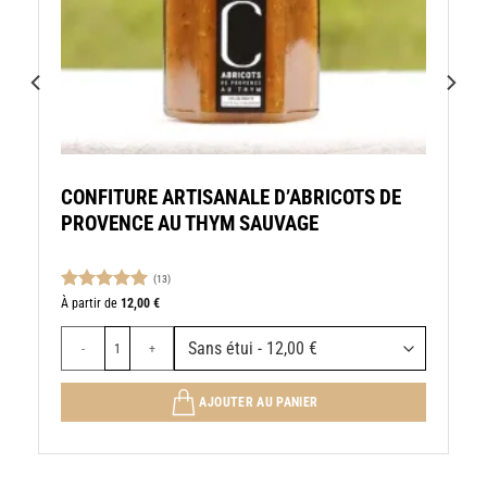
CONFITURE ARTISANALE D’ABRICOTS DE
PROVENCE AU THYM SAUVAGE
(13)
Note
5.00
À partir de
12,00
€
sur 5
quantité de CONFITURE ARTISANALE D’ABRICOTS DE PROVENCE
AJOUTER AU PANIER