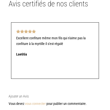
Avis certifiés de nos clients
Note
5
sur
Excellent confiture même mon fils qui n'aime pas la
5
confiture à la myrtille il s'est régalé
Laetitia
Ajouter un Avis
Vous devez
vous connecter
pour publier un commentaire.