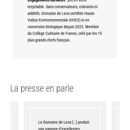
Engagements durables
: pot en verre
recyclable. Sans conservateurs, colorants ni
additifs. Domaine de Leos certifiée Haute
Valeur Environnementale (HVE3) et en
conversion biologique depuis 2022. Membre
du Collège Culinaire de France, créé par les 15
plus grands chefs français.
La presse en parle
e
Le Domaine de Leos [..] produit
« 
ut
une gamme d’excellentes
cu