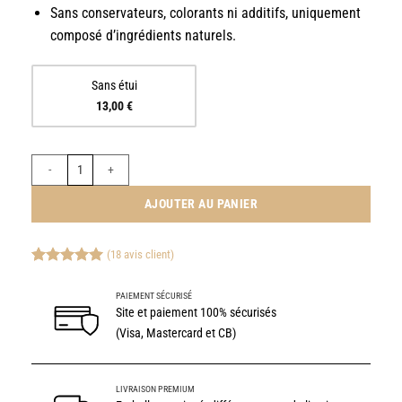
Sans conservateurs, colorants ni additifs, uniquement
composé d’ingrédients naturels.
Sans étui
13,00
€
quantité de CONFITURE ARTISANALE DE MYRTILLES AU TH
AJOUTER AU PANIER
(
18
avis client)
Noté
18
5.00
sur 5 basé
PAIEMENT SÉCURISÉ
sur
Site et paiement 100% sécurisés
notations
client
(Visa, Mastercard et CB)
LIVRAISON PREMIUM