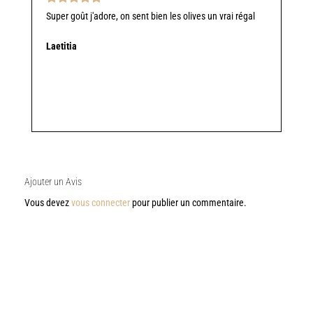
Note
5
sur
Super goût j'adore, on sent bien les olives un vrai régal
5
Laetitia
Ajouter un Avis
Vous devez
vous connecter
pour publier un commentaire.