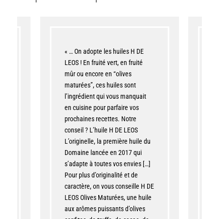
« … On adopte les huiles H DE
« 
LEOS ! En fruité vert, en fruité
fr
mûr ou encore en “olives
El
ve
maturées”, ces huiles sont
e
l’ingrédient qui vous manquait
1
et
en cuisine pour parfaire vos
prochaines recettes. Notre
conseil ? L’huile H DE LEOS
L’originelle, la première huile du
Domaine lancée en 2017 qui
s’adapte à toutes vos envies […]
Pour plus d’originalité et de
caractère, on vous conseille H DE
LEOS Olives Maturées, une huile
aux arômes puissants d’olives