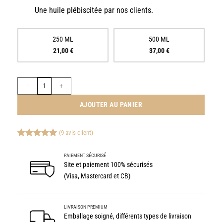
Une huile plébiscitée par nos clients.
250 ML
500 ML
21,00
€
37,00
€
quantité de H DE LEOS OLIVES MATURÉES - HUILE D’OLIVE
AJOUTER AU PANIER
(
9
avis client)
Noté
9
5.00
sur 5 basé
PAIEMENT SÉCURISÉ
sur
Site et paiement 100% sécurisés
notations
client
(Visa, Mastercard et CB)
LIVRAISON PREMIUM
Emballage soigné, différents types de livraison