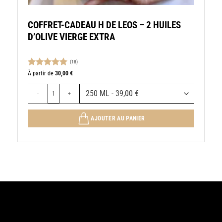
COFFRET-CADEAU H DE LEOS – 2 HUILES
D’OLIVE VIERGE EXTRA
(18)
Note
5.00
À partir de
30,00
€
sur 5
HUILE D’OLIVE VIERGE EXTRA
quantité de COFFRET-CADEAU H DE LEOS – 2 HUILES D’OLIVE VIE
AJOUTER AU PANIER