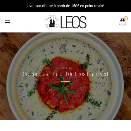
Passer
Livraison offerte à partir de 150€ en point relais*
au
contenu
0
RECETTES
Crespeou à l’huile H de Leos fruité vert