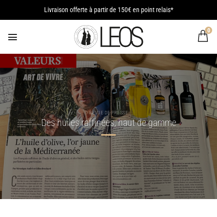
Passer
Livraison offerte à partir de 150€ en point relais*
au
contenu
0
REVUE DE PRESSE
Des huiles raffinées, haut de gamme