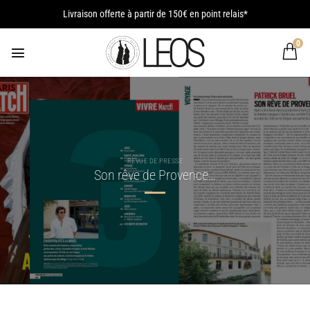
Passer
Livraison offerte à partir de 150€ en point relais*
au
contenu
0
REVUE DE PRESSE
Son rêve de Provence…