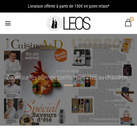
Passer
Livraison offerte à partir de 150€ en point relais*
au
contenu
0
REVUE DE PRESSE
Zoom sur les bonnes confitures cuites au chaudron..