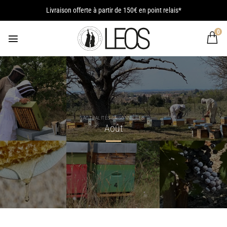
Passer
Livraison offerte à partir de 150€ en point relais*
au
contenu
0
ACTUALITÉS SAISONNIÈRES
Août