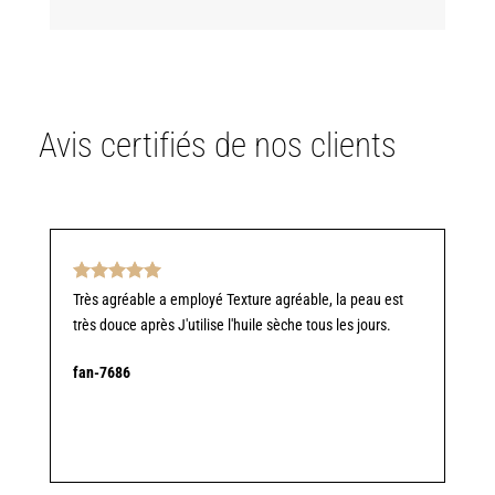
Avis certifiés de nos clients
Note
5
sur
Très agréable a employé Texture agréable, la peau est
5
très douce après J'utilise l'huile sèche tous les jours.
fan-7686