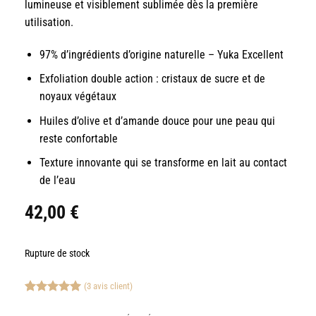
lumineuse et visiblement sublimée dès la première
utilisation.
97% d’ingrédients d’origine naturelle – Yuka Excellent
Exfoliation double action : cristaux de sucre et de
noyaux végétaux
Huiles d’olive et d’amande douce pour une peau qui
reste confortable
Texture innovante qui se transforme en lait au contact
de l’eau
42,00
€
Rupture de stock
(
3
avis client)
Noté
3
5.00
sur 5 basé