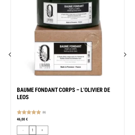
BAUME FONDANT CORPS – L’OLIVIER DE
LEOS
(6)
EOS
Note
5.00
46,00
€
sur 5
quantité de BAUME FONDANT CORPS - L'OLIVIER DE LEOS