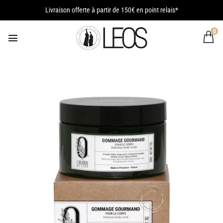
Passer
Livraison offerte à partir de 150€ en point relais*
au
contenu
0